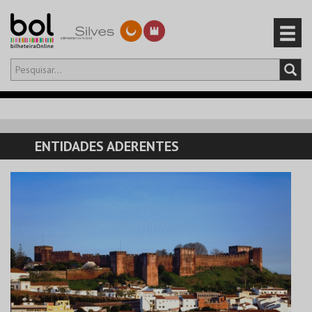
Olá,
iniciar sessão
PT
0
CARRINHO
ENTIDADES ADERENTES
EVENTOS
CARTÕES
PRODUTOS