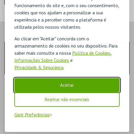
funcionamento do site e, com o seu consentimento,
FEIRA MEDIEVAL DE
cookies que nos ajudam a personalizar a sua
SILVES 2026 - NA
MESA DO VIZIR
experiência e a perceber como a plataforma é
utilizada pelos nossos visitantes.
CENTRO HISTÓRICO
SILVES
LOCALIZAÇÃO
Ao clicar em "Aceitar" concorda com o
armazenamento de cookies no seu dispositivo. Para
MAIS INFO
MORADA
saber mais consulte a nossa
Política de Cookies
,
Largo do Município
Informações Sobre Cookies
e
COMPRAR
8300-117 Silves
Privacidade & Segurança
.
Aceitar
Rejeitar não essenciais
Gerir Preferências