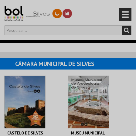
Olá,
iniciar sessão
PT
0
CARRINHO
CÂMARA MUNICIPAL DE SILVES
EVENTOS
CARTÕES
PRODUTOS
CASTELO DE SILVES
MUSEU MUNICIPAL