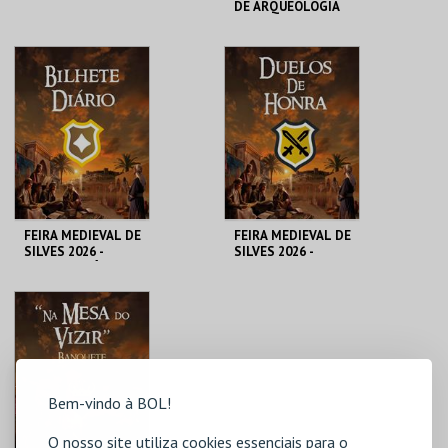
DE ARQUEOLOGIA
CASTELO DE SILVES
MUSEU MUNIC. ARQ.
SILVES
MAIS INFO
MAIS INFO
COMPRAR
COMPRAR
FEIRA MEDIEVAL DE
FEIRA MEDIEVAL DE
SILVES 2026 -
SILVES 2026 -
BILHETE DIÁRIO
DUELOS DE HONRA
CENTRO HISTÓRICO
CENTRO HISTÓRICO
SILVES
SILVES
MAIS INFO
MAIS INFO
Bem-vindo à BOL!
COMPRAR
COMPRAR
O nosso site utiliza cookies essenciais para o